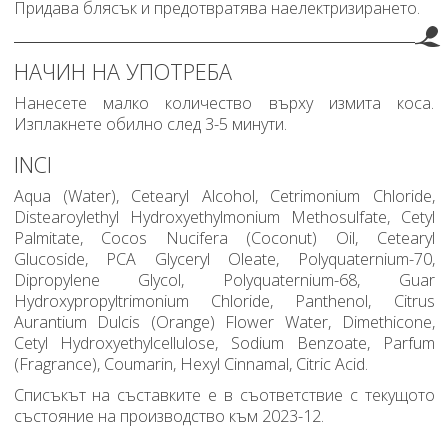
Придава блясък и предотвратява наелектризирането.
НАЧИН НА УПОТРЕБА
Нанесете малко количество върху измита коса.
Изплакнете обилно след 3-5 минути.
INCI
Aqua (Water), Cetearyl Alcohol, Cetrimonium Chloride,
Distearoylethyl Hydroxyethylmonium Methosulfate, Cetyl
Palmitate, Cocos Nucifera (Coconut) Oil, Cetearyl
Glucoside, PCA Glyceryl Oleate, Polyquaternium-70,
Dipropylene Glycol, Polyquaternium-68, Guar
Hydroxypropyltrimonium Chloride, Panthenol, Citrus
Aurantium Dulcis (Orange) Flower Water, Dimethicone,
Cetyl Hydroxyethylcellulose, Sodium Benzoate, Parfum
(Fragrance), Coumarin, Hexyl Cinnamal, Citric Acid.
Списъкът на съставките е в съответствие с текущото
състояние на производство към 2023-12.