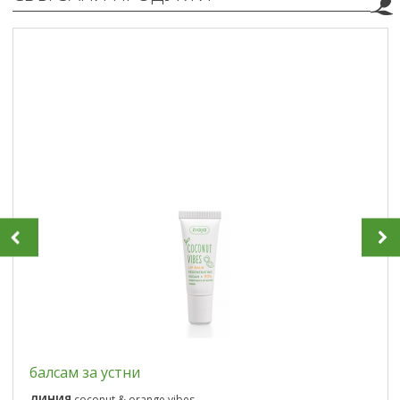
балсам за устни
ЛИНИЯ
coconut & orange vibes