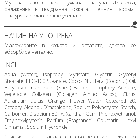
Мус за тяло с лека, пухкава текстура. Изглажда,
овлажнява и подхранва кожата. Нежният аромат
осигурява релаксиращо усещане.
НАЧИН НА УПОТРЕБА
Масажирайте в кожата и оставете, докато се
абсорбира напълно.
INCI
Aqua (Water), Isopropyl Myristate, Glycerin, Glyceryl
Stearate, PEG-100 Stearate, Cocos Nucifera (Coconut) Oil,
Butyrospermum Parkii (Shea) Butter, Tocopheryl Acetate,
Vegetable Collagen (Collagen Amino Acids), Citrus
Aurantium Dulcis (Orange) Flower Water, Ceteareth-20,
Cetearyl Alcohol, Dimethicone, Sodium Polyacrylate Starch,
Carbomer, Disodium EDTA, Xanthan Gum, Phenoxyethanol,
Ethylhexylglycerin, Parfum (Fragrance), Coumarin, Hexyl
Cinnamal, Sodium Hydroxide.
Списъкът на съставките е в съответствие с текущото