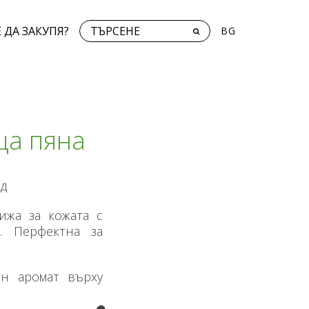
 ДА ЗАКУПЯ?
BG
ща пяна
од
ижа за кожата с
. Перфектна за
ен аромат върху