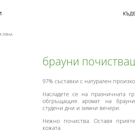
И
КЪДЕ
А ПЯНА
брауни почиства
97% съставки с натурален произх
Насладете се на празничната гр
обгръщащия аромат на брауни
студени дни и зимни вечери.
Нежно почиства. Оставя прият
кожата.