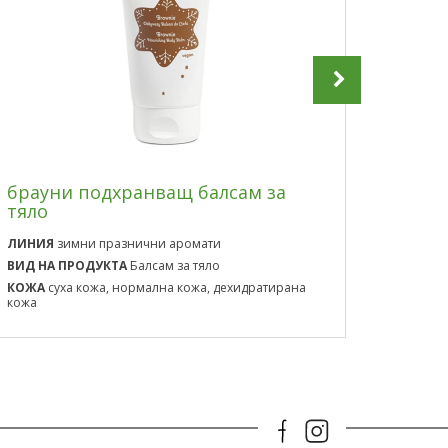
брауни подхранващ балсам за
тяло
браун
ЛИНИЯ
зимни празнични аромати
ЛИНИЯ
ВИД НА ПРОДУКТА
Балсам за тяло
ВИД НА
КОЖА
суха кожа, нормална кожа, дехидратирана
КОЖА
с
кожа
кожа