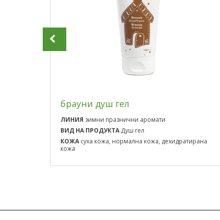
 за
брауни душ гел
ЛИНИЯ
зимни празнични аромати
ВИД НА ПРОДУКТА
Душ гел
ирана
КОЖА
суха кожа, нормална кожа, дехидратирана
кожа