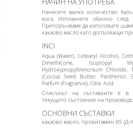
НАЧИН НА УПОТРЕБА
Нанесете малко количество балс
коса. Изплакнете обилно след
Препоръчваме да използвате шамп
какаово масло като допълващи пр
INCI
Aqua (Water), Cetearyl Alcohol, Cet
Dimethicone, Isopropyl My
Hydroxypropyltrimonium Chloride,
(Cocoa) Seed Butter, Panthenol, 
Parfum (Fragrance), Citric Acid.
Списъкът на съставките е в 
текущото състояние на производст
ОСНОВНИ СЪСТАВКИ
какаово масло, провитамин В5 (Д-п