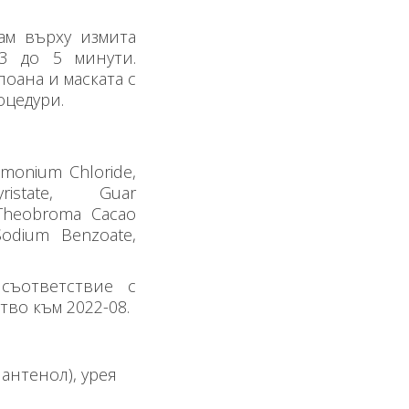
ам върху измита
 3 до 5 минути.
оана и маската с
оцедури.
rimonium Chloride,
ristate, Guar
 Theobroma Cacao
Sodium Benzoate,
съответствие с
во към 2022-08.
антенол), урея