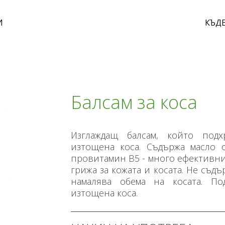
И
КЪДЕ
Балсам за коса
Изглаждащ балсам, който подх
изтощена коса. Съдържа масло о
провитамин В5 - много ефективн
грижа за кожата и косата. Не съд
намалява обема на косата. По
изтощена коса.