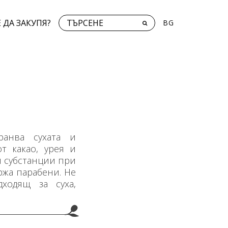
 ДА ЗАКУПЯ?
BG
ранва сухата и
т какао, урея и
и субстанции при
ържа парабени. Не
дходящ за суха,