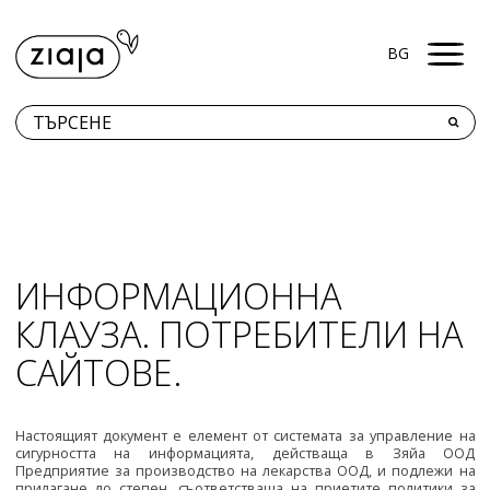
Men
BG
КЪДЕ ДА ЗАКУПЯ?
ПРОДУКТИ
КОНТАКТИ
ИНФОРМАЦИОННА
КЛАУЗА. ПОТРЕБИТЕЛИ НА
САЙТОВЕ.
Настоящият документ е елемент от системата за управление на
сигурността на информацията, действаща в Зяйа ООД
Предприятие за производство на лекарства ООД, и подлежи на
прилагане до степен, съответстваща на приетите политики за