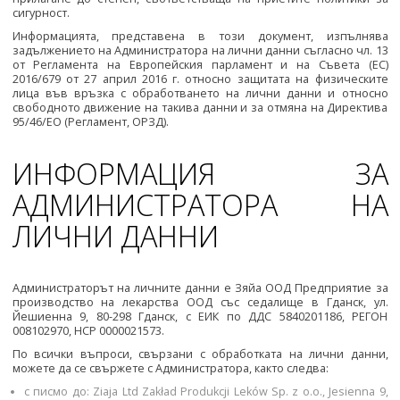
сигурност.
Информацията, представена в този документ, изпълнява
задължението на Администратора на лични данни съгласно чл. 13
от Регламента на Европейския парламент и на Съвета (ЕС)
2016/679 от 27 април 2016 г. относно защитата на физическите
лица във връзка с обработването на лични данни и относно
свободното движение на такива данни и за отмяна на Директива
95/46/ЕО (Регламент, ОРЗД).
ИНФОРМАЦИЯ ЗА
АДМИНИСТРАТОРА НА
ЛИЧНИ ДАННИ
Администраторът на личните данни е Зяйа ООД Предприятие за
производство на лекарства ООД със седалище в Гданск, ул.
Йешиенна 9, 80-298 Гданск, с ЕИК по ДДС 5840201186, РЕГОН
008102970, НСР 0000021573.
По всички въпроси, свързани с обработката на лични данни,
можете да се свържете с Администратора, както следва:
с писмо до: Ziaja Ltd Zakład Produkcji Leków Sp. z o.o., Jesienna 9,