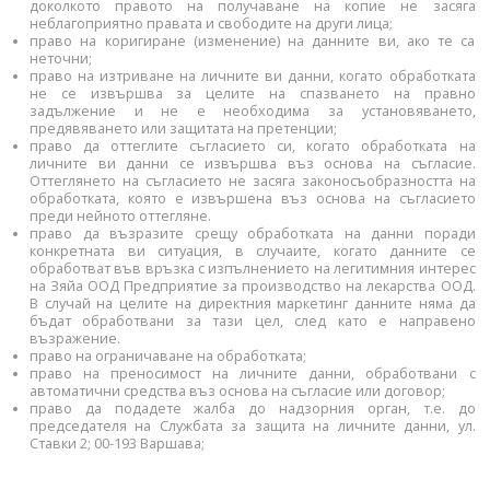
доколкото правото на получаване на копие не засяга
неблагоприятно правата и свободите на други лица;
право на коригиране (изменение) на данните ви, ако те са
неточни;
право на изтриване на личните ви данни, когато обработката
не се извършва за целите на спазването на правно
задължение и не е необходима за установяването,
предявяването или защитата на претенции;
право да оттеглите съгласието си, когато обработката на
личните ви данни се извършва въз основа на съгласие.
Оттеглянето на съгласието не засяга законосъобразността на
обработката, която е извършена въз основа на съгласието
преди нейното оттегляне.
право да възразите срещу обработката на данни поради
конкретната ви ситуация, в случаите, когато данните се
обработват във връзка с изпълнението на легитимния интерес
на Зяйа ООД Предприятие за производство на лекарства ООД.
В случай на целите на директния маркетинг данните няма да
бъдат обработвани за тази цел, след като е направено
възражение.
право на ограничаване на обработката;
право на преносимост на личните данни, обработвани с
автоматични средства въз основа на съгласие или договор;
право да подадете жалба до надзорния орган, т.е. до
председателя на Службата за защита на личните данни, ул.
Ставки 2; 00-193 Варшава;