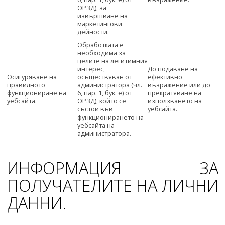
ОРЗД), за
извършване на
маркетингови
дейности.
Обработката е
необходима за
целите на легитимния
интерес,
До подаване на
Осигуряване на
осъществяван от
ефективно
правилното
администратора (чл.
възражение или до
функциониране на
6, пар. 1, бук. е) от
прекратяване на
уебсайта.
ОРЗД), който се
използването на
състои във
уебсайта.
функционирането на
уебсайта на
администратора.
ИНФОРМАЦИЯ ЗА
ПОЛУЧАТЕЛИТЕ НА ЛИЧНИ
ДАННИ.