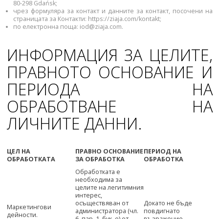
80-298 Gdańsk;
чрез формуляра за контакт и данните за контакт, посочени на
страницата за Контакти: https://ziaja.com/kontakt;
по електронна поща:
iod@ziaja.com
.
ИНФОРМАЦИЯ ЗА ЦЕЛИТЕ,
ПРАВНОТО ОСНОВАНИЕ И
ПЕРИОДА НА
ОБРАБОТВАНЕ НА
ЛИЧНИТЕ ДАННИ.
ЦЕЛ НА
ПРАВНО ОСНОВАНИЕ
ПЕРИОД НА
ОБРАБОТКАТА
ЗА ОБРАБОТКА
ОБРАБОТКА
Обработката е
необходима за
целите на легитимния
интерес,
осъществяван от
Докато не бъде
Маркетингови
администратора (чл.
повдигнато
дейности.
6, пар. 1, бук. е) от
възражение.